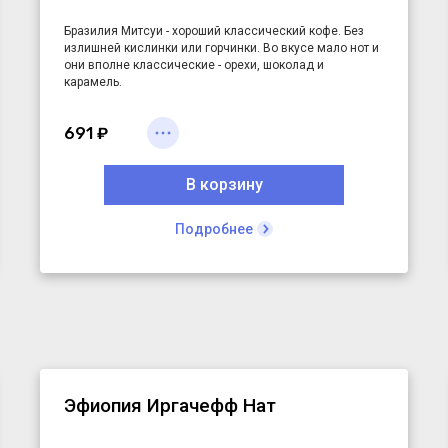
Бразилия Митсуи
- хороший классический кофе. Без
излишней кислинки или горчинки. Во вкусе мало нот и
они вполне классические - орехи, шоколад и
карамель.
Отличный кофе на каждый день.
691 ₽
В корзину
Подробнее
Эфиопия Иргачефф Нат