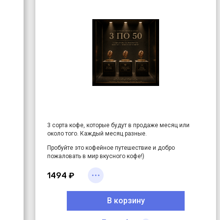
3 сорта кофе, которые будут в продаже месяц или
около того. Каждый месяц разные.
Пробуйте это кофейное путешествие и добро
пожаловать в мир вкусного кофе!)
3 удивительных микролота, каждый из которых -
1494 ₽
кофейный шедевр. Эти сорта завозятся в Россию в
малюсеньких количествах и часто однократно.
В корзину
Очередной раз призываем!
НЕ ВЗДУМАЙТЕ
ВЛЮБЛЯТЬСЯ В ЭТИ СОРТА!
Просто наслаждайтесь.
Некоторые сорта из набора "3 по 50" завозят в Россию