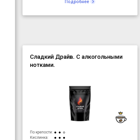
Подробнее
настолько мало, что большинство сортов закончится
через месяц или даже раньше.
Это не кофе на каждый день. Это кофе, чтобы понять,
насколько мир кофе разнообразен и насколько сорта
могут отличаться друг от друга.
Сладкий Драйв. С алкогольными
нотками.
По крепости:
Кислинка: