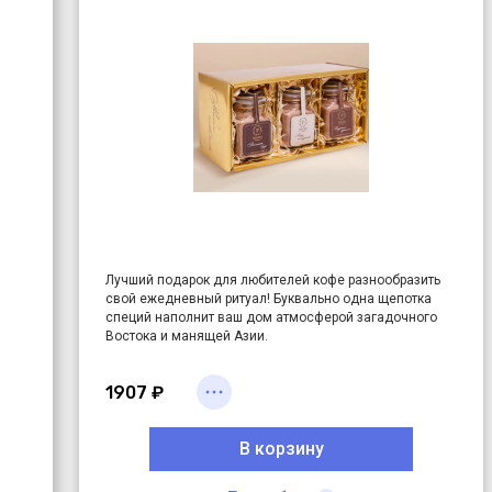
Лучший подарок для любителей кофе разнообразить
свой ежедневный ритуал! Буквально одна щепотка
специй наполнит ваш дом атмосферой загадочного
Востока и манящей Азии.
Кофе по-бедуински
: кардамон молотый, мускатный
орех молотый, корица молотая, имбирь молотый
1907 ₽
Восточный базар
: имбирь молотый, кардамон
молотый, перец белый молотый, корица молотая,
В корзину
бадьян молотый
Индийские пряности
: корица молотая, мускатный орех