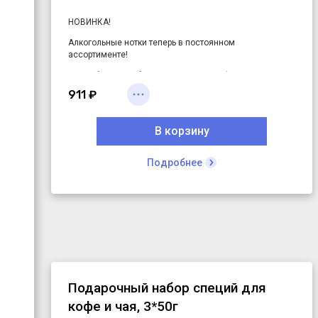
НОВИНКА!
Алкогольные нотки теперь в постоянном
ассортименте!
Яркий бленд арабики для эспрессо и фильтра с
нотками ягодного джема и цветочного мёда.
911 ₽
В корзину
Подробнее
Подарочный набор специй для
кофе и чая, 3*50г