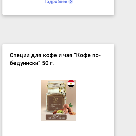
Подробнее
Любители кофе с яркой кислинкой будут рады, что в
нашем ассортименте есть этот кофе.
Не рекомендуем готовить в эспрессо-машине и пить с
молоком и сливками.
Вместе с кенийским кофе этот сорт своего рода
маркер. Если кислинка в нем не кажется чрезмерной,
значит вы можете смело пить все сорта кофе в мире.
Специи для кофе и чая "Кофе по-
бедуински" 50 г.