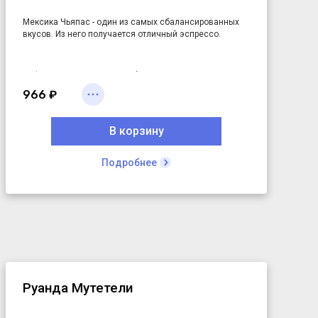
Мексика Чьяпас
- один из самых сбалансированных
вкусов. Из него получается отличный эспрессо.
Кофе, который мы выпили больше всех за 3 недели.
966 ₽
В корзину
Подробнее
Руанда Мутетели