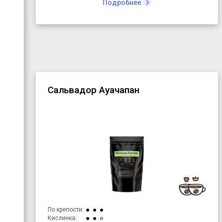
Подробнее
молотый, гвоздика молотая, бадьян молотый
Сальвадор Ауачапан
По крепости:
Кислинка: