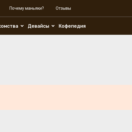
Почему маньяки?
Отзывы
комства
Девайсы
Кофепедия