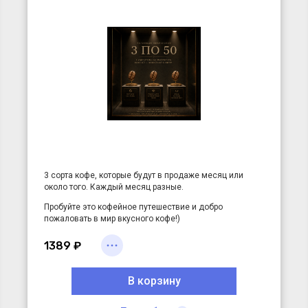
3 сорта кофе, которые будут в продаже месяц или
около того. Каждый месяц разные.
Пробуйте это кофейное путешествие и добро
пожаловать в мир вкусного кофе!)
3 удивительных микролота, каждый из которых -
1389 ₽
кофейный шедевр. Эти сорта завозятся в Россию в
малюсеньких количествах и часто однократно.
В корзину
Очередной раз призываем!
НЕ ВЗДУМАЙТЕ
ВЛЮБЛЯТЬСЯ В ЭТИ СОРТА!
Просто наслаждайтесь.
Некоторые сорта из набора "3 по 50" завозят в Россию