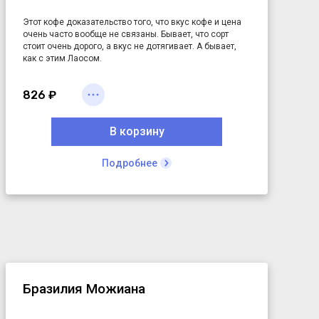
Этот кофе доказательство того, что вкус кофе и цена
очень часто вообще не связаны. Бывает, что сорт
стоит очень дорого, а вкус не дотягивает. А бывает,
как с этим Лаосом.
Цена относительно невысокая, а вкус вряд ли оставит
кого-то равнодушным.
826 ₽
В корзину
Подробнее
Бразилия Можиана