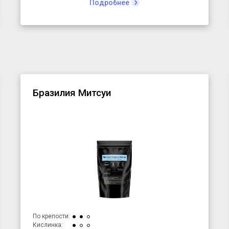
Подробнее
настолько мало, что большинство сортов закончится
через месяц или даже раньше.
Это не кофе на каждый день. Это кофе, чтобы понять,
насколько мир кофе разнообразен и насколько сорта
могут отличаться друг от друга.
Бразилия Митсуи
По крепости:
Кислинка: