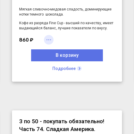
Мягкая сливочно-медовая сладость, доминирующие
нотки темного шоколада.
Кофе из разряда Fine Cup - высший по качеству, имеет
выдающийся баланс, лучшие показатели по вкусу.
В декабре 2016 мы разработали этот кофейный бренд,
860 ₽
чтобы порадовать вас к праздникам.
Кофе настолько пришелся большинству по вкусу, что
В корзину
мы решили оставить его в продаже навсегда.
Действительно, этот сорт уверенно занял ТОП-5 по
Подробнее
нашим продажам и стал вашим любимчиком.
3 по 50 - покупать обязательно!
Часть 74. Сладкая Америка.