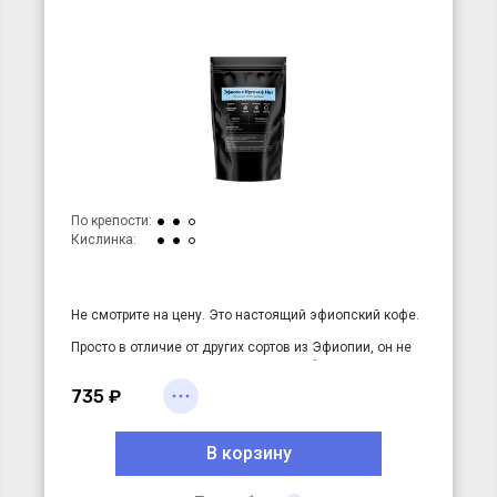
По крепости:
Кислинка:
Не смотрите на цену. Это настоящий эфиопский кофе.
Просто в отличие от других сортов из Эфиопии, он не
из какой-то отдельной плантации, а сборная солянка
из региона Иргачеф. Другими словами, кофе из разных
735 ₽
ферм фасуют без указания конкретной фермы. Это
позволяет получить отличную цену при отличном
вкусе.
В корзину