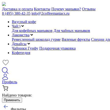
Доставка и оплата
Контакты
Почему маньяки?
Отзывы
8 (495) 380-42-35
info@2coffeemaniacs.ru
Вкусный кофе
Чай:)
Для кофейных маньяков
Для чайных маньяков
Лакомства
Ремесленный шоколад гурме
Вяленые фрукты
Специи для
Девайсы
Чайники Гунфу
Подарочная упаковка
Кофепедия
Профиль
Найдено товаров:
Применить
Фильтры