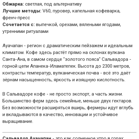
Обжарка:
светлая, под альтернативу
Лучшие методы:
V60, пуровер, капельная кофеварка,
френч-пресс
Сочетается с:
выпечкой, орехами, вялеными ягодами,
утренними ритуалами
Ауачапан - регион с драматическим пейзажем и идеальным
климатом. Кофе здесь растёт прямо на склонах вулкана
Санта-Ана, в самом сердце "золотого пояса" Сальвадора -
горной цепи Апанека-Иламатепек. Высота до 2300 метров,
контрасты температур, вулканическая почва - всё это даёт
зёрнам насыщенность, яркость и изящную кислотность.
В Сальвадоре кофе - не просто экспорт, а часть жизни.
Большинство ферм здесь семейные, меньше двух гектаров.
Без возможности расширяться вширь, фермеры идут вглубь
и вкладываются в качество, инновации и устойчивое
выращивание.
Сальвадор Ауачапан
- это как солнечное утро в горах: