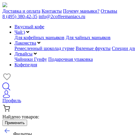
Доставка и оплата
Контакты
Почему маньяки?
Отзывы
8 (495) 380-42-35
info@2coffeemaniacs.ru
Вкусный кофе
Чай:)
Для кофейных маньяков
Для чайных маньяков
Лакомства
Ремесленный шоколад гурме
Вяленые фрукты
Специи для
Девайсы
Чайники Гунфу
Подарочная упаковка
Кофепедия
Профиль
Найдено товаров:
Применить
Фильтры