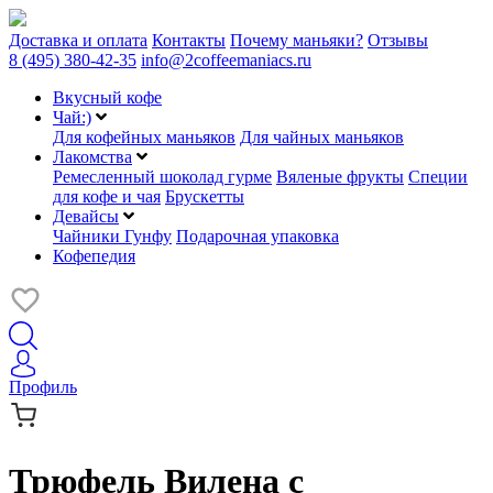
Доставка и оплата
Контакты
Почему маньяки?
Отзывы
8 (495) 380-42-35
info@2coffeemaniacs.ru
Вкусный кофе
Чай:)
Для кофейных маньяков
Для чайных маньяков
Лакомства
Ремесленный шоколад гурме
Вяленые фрукты
Специи
для кофе и чая
Брускетты
Девайсы
Чайники Гунфу
Подарочная упаковка
Кофепедия
Профиль
Трюфель Вилена с