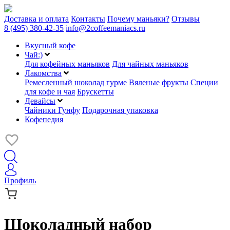
Доставка и оплата
Контакты
Почему маньяки?
Отзывы
8 (495) 380-42-35
info@2coffeemaniacs.ru
Вкусный кофе
Чай:)
Для кофейных маньяков
Для чайных маньяков
Лакомства
Ремесленный шоколад гурме
Вяленые фрукты
Специи
для кофе и чая
Брускетты
Девайсы
Чайники Гунфу
Подарочная упаковка
Кофепедия
Профиль
Шоколадный набор