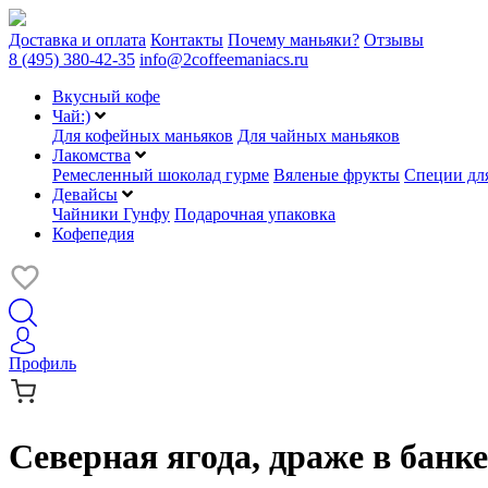
Доставка и оплата
Контакты
Почему маньяки?
Отзывы
8 (495) 380-42-35
info@2coffeemaniacs.ru
Вкусный кофе
Чай:)
Для кофейных маньяков
Для чайных маньяков
Лакомства
Ремесленный шоколад гурме
Вяленые фрукты
Специи для
Девайсы
Чайники Гунфу
Подарочная упаковка
Кофепедия
Профиль
Северная ягода, драже в бан