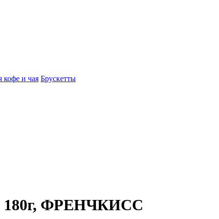
 кофе и чая
Брускетты
ке 180г, ФРЕНЧКИСС