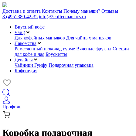
Доставка и оплата
Контакты
Почему маньяки?
Отзывы
8 (495) 380-42-35
info@2coffeemaniacs.ru
Вкусный кофе
Чай:)
Для кофейных маньяков
Для чайных маньяков
Лакомства
Ремесленный шоколад гурме
Вяленые фрукты
Специи
для кофе и чая
Брускетты
Девайсы
Чайники Гунфу
Подарочная упаковка
Кофепедия
Профиль
Коробка подарочная