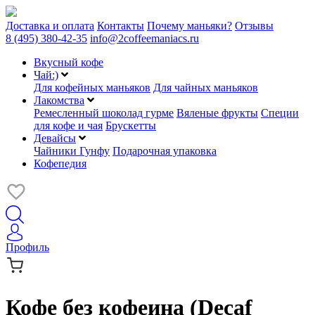
Доставка и оплата
Контакты
Почему маньяки?
Отзывы
8 (495) 380-42-35
info@2coffeemaniacs.ru
Вкусный кофе
Чай:)
Для кофейных маньяков
Для чайных маньяков
Лакомства
Ремесленный шоколад гурме
Вяленые фрукты
Специи
для кофе и чая
Брускетты
Девайсы
Чайники Гунфу
Подарочная упаковка
Кофепедия
Профиль
Кофе без кофеина (Decaf