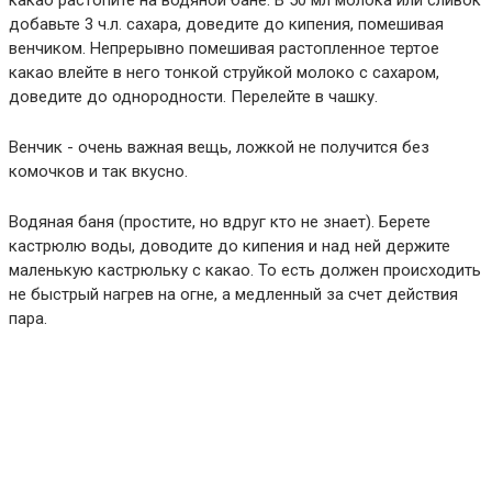
какао растопите на водяной бане. В 50 мл молока или сливок
добавьте 3 ч.л. сахара, доведите до кипения, помешивая
венчиком. Непрерывно помешивая растопленное тертое
какао влейте в него тонкой струйкой молоко с сахаром,
доведите до однородности. Перелейте в чашку.
Венчик - очень важная вещь, ложкой не получится без
комочков и так вкусно.
Водяная баня (простите, но вдруг кто не знает). Берете
кастрюлю воды, доводите до кипения и над ней держите
маленькую кастрюльку с какао. То есть должен происходить
не быстрый нагрев на огне, а медленный за счет действия
пара.