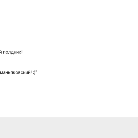
й полдник!
аньяковский! ;)"