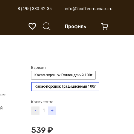
8 (495) 380-42-35
info@2coffeemaniacs.ru
Профиль
Вариант
Какао-порошок Голландский 100г
Какао-порошок Традиционный 100г
ет.
Количество:
ой
-
+
539 ₽