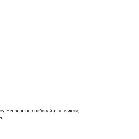
усу. Непрерывно взбивайте венчиком,
с.