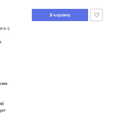
В корзину
его с
я
гким
ий
дит