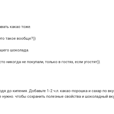
авать какао тоже.
это такое вообще?))
нашего шоколада.
то никогда не покупали, только в гостях, если угостят)).
одя до кипения. Добавьте 1-2 ч.л. какао-порошка и сахар по вк
е нужно. чтобы сохранить полезные свойства и шоколадный вку