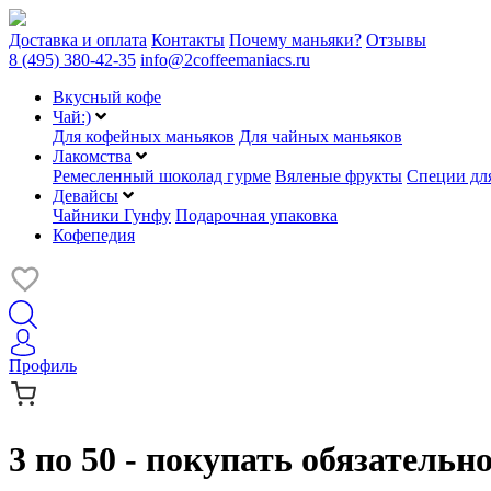
Доставка и оплата
Контакты
Почему маньяки?
Отзывы
8 (495) 380-42-35
info@2coffeemaniacs.ru
Вкусный кофе
Чай:)
Для кофейных маньяков
Для чайных маньяков
Лакомства
Ремесленный шоколад гурме
Вяленые фрукты
Специи для
Девайсы
Чайники Гунфу
Подарочная упаковка
Кофепедия
Профиль
3 по 50 - покупать обязательн