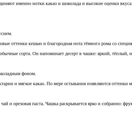
единяют именно нотки какао и шоколада и высокие оценки вкуса
усием.
ховые оттенки кешью и благородная нота тёмного рома со специ
необычные сорта. Он напоминает десерт в чашке: яркий, тёплый
околадным фоном.
ектарин и мягкое какао. По мере остывания появляются оттенки 
 чай и ореховая паста. Чашка раскрывается ярко и собранно: фру