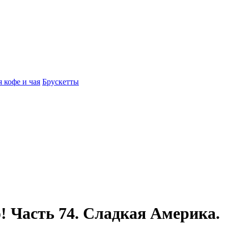
 кофе и чая
Брускетты
о! Часть 74. Сладкая Америка.