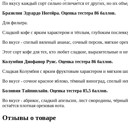
По вкусу каждый сорт сильно отличается от других, но их объ
Бразилия Эдуардо Ногейра. Оценка тестера 86 баллов.
Для фильтра.
Сладкий кофе с ярким характером и тёплым, глубоким послевк
Во вкусе - спелый вяленый ананас, сочный персик, мягкие оре
Этот сорт кофе для тех, кто любит сладкие, выразительные и 
Колумбия Диофанор Руис. Оценка тестера 86 баллов.
Сладкая Колумбия с ярким фруктовым характером и мягким ш
Во вкусе - сочное красное яблоко, тёмный виноград, спелый н
Боливия Тайпиплайя. Оценка тестера 85,5 баллов.
Во вкусе - абрикос, сладкий апельсин, лист смородины, чёрный
остаётся плотная ореховая нота.
Отзывы о товаре