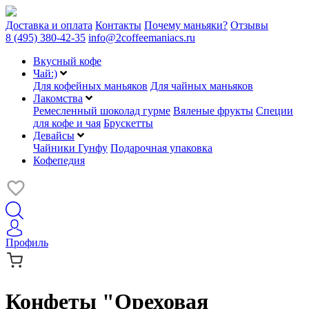
Доставка и оплата
Контакты
Почему маньяки?
Отзывы
8 (495) 380-42-35
info@2coffeemaniacs.ru
Вкусный кофе
Чай:)
Для кофейных маньяков
Для чайных маньяков
Лакомства
Ремесленный шоколад гурме
Вяленые фрукты
Специи
для кофе и чая
Брускетты
Девайсы
Чайники Гунфу
Подарочная упаковка
Кофепедия
Профиль
Конфеты "Ореховая